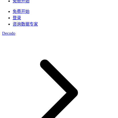
/
IP
免费开始
集成
免费开始
高速代理
知识中心
登录
咨询数据专家
移动代理
借助专为大规模部署设计的高速代理基础设施，为
博客
您的 AI 管道提供动力
Decodo
Starts from
地点
$
2.25
美国
/
GB
韩国
视频下载器
马来西亚
代理产品
数据中心代理
借助我们的企业级解决方案，从 YouTube 获取海
澳大利亚
量视频和音频内容
Starts from
快速搜索 API
中国
集成
$
0.02
数据中心代理
新
新加坡
/
IP
利用遍布全球的50万多个快速、可靠的数据中心IP
1秒内即可获得谷歌实时搜索结果
所有地点
地址，以最高速度运行高吞吐量任务。