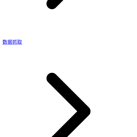
网页解锁器
n8n 集成
模板抓取
Starts from
网页解锁器
通过在 n8n 中直接使用拖放节点抓取任意网站，实
只需点击几下，即可启动针对热门网站的预置爬
$
现网页数据工作流的自动化
0.95
借助自动代理轮换和验证码处理功能，即使是最受
虫，开始收集数据。
保护的网站，也能访问其实时数据。
/
1K req
数据抓取
功能
爬虫 API
LangChain 集成
AI 解析器
产品比较
使用官方的 Decodo LangChain 加载器，直接将网
自动将原始 HTML 转换为整洁、结构化的数据，
代理服务
络数据抓取、清理并导入 AI 工作流。
网页爬虫 API
无需任何解析逻辑或自定义代码。
低价代理
新
爬虫
静态住宅代理
Starts from
MCP 服务
SOCKS5 代理
$
0.09
通过标准化的 MCP 接口，将大型语言模型
/
1K req
轮换代理
（LLMs）和 AI 代理连接到实时网络数据。
免费的工具