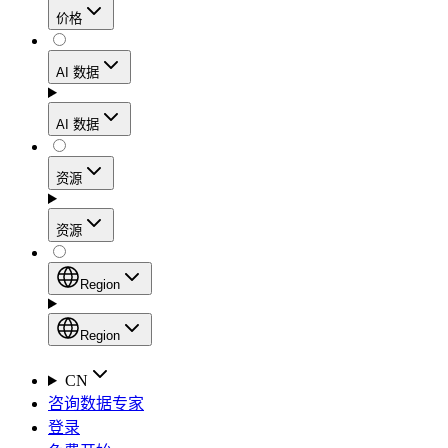
价格
静态住宅代理
代理
凭借数据中心级别的速度，在确保住宅网络可信度
AI 数据
网页爬虫 API
的同时，实现稳定的会话连接和处理高流量的工作
流程。
新
AI 数据
动态住宅代理
通过一个统一的抓取 API，从电子商务平台、搜索
AI
资源
引擎结果页面、社交媒体和网络中收集结构化数
Starts from
移动代理
据。
$
2
资源
利用覆盖160多个地区的1000多万个符合道德规范
/
GB
AI 枢纽
的IP地址，轻松绕过最严苛的“移动优先”封锁。
设置
Region
新
代理产品
产品比较
专为各类人工智能应用场景打造的、用于收集、整
Region
静态住宅代理
文档
理和交付网络数据的人工智能驱动型数据工作流的
Region
CN
Starts from
启动平台。
快速入门指南
咨询数据专家
Global (EN)
$
0.27
登录
常见问题
China (中文)