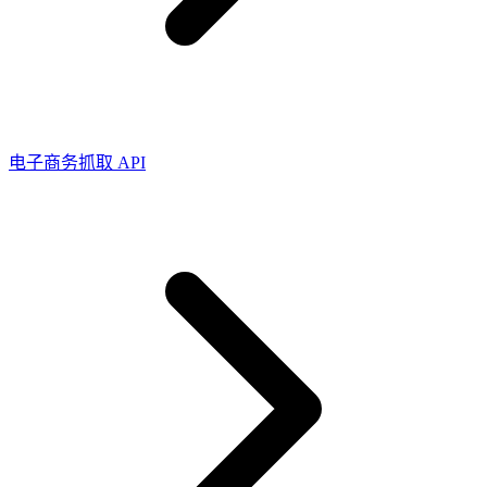
所有代理功能
OpenClaw 集成
定位服务升级
Chrome 代理扩展程序
借助官方的 OpenClaw 集成，您可以提取结构化网
页数据、处理动态页面并绕过屏蔽
现已支持按大洲定位！
将必备的代理功能直接集成到您的浏览器中。
电子商务抓取 API
用例
大规模数据收集
Firefox 扩展
RAG（检索增强生成）
只需点击几下，即可在您常用的浏览器中设置代
类型
AI 代理赋能
理。
电子商务
搜索结果页
代理检测工具
社交媒体
测试代理列表，以避免潜在错误
抓取平台