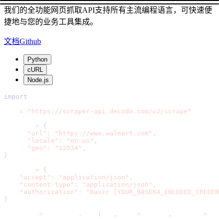
我们的全功能网页抓取API支持所有主流编程语言，可快速便
捷地与您的业务工具集成。
文档
Github
Python
cURL
Node.js
import
 requests
url 
=
"https://scraper-api.decodo.com/v2/scrape"
payload 
=
{
"url"
:
"https://www.walmart.com"
,
"locale"
:
"en-us"
,
"geo"
:
"12534"
,
}
headers 
=
{
"accept"
:
"application/json"
,
"content-type"
:
"application/json"
,
"authorization"
:
"Basic [YOUR_BASE64_ENCODED_CREDEN
}
response 
=
 requests
.
post
(
url
,
 json
=
payload
,
 headers
=
hea