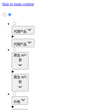
Skip to main content
代理产品
代理产品
代理产品
爬虫 API
新
动态住宅代理
爬虫 API
新
访问覆盖195多个地区的1.15亿多个真实用户IP地
址，实现高转化率、精准的地理定位和轻松扩展。
爬虫 API
价格