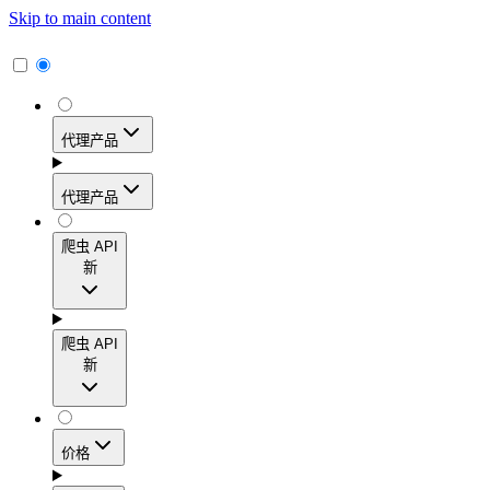
Skip to main content
代理产品
代理产品
代理产品
爬虫 API
新
动态住宅代理
爬虫 API
新
访问覆盖195多个地区的1.15亿多个真实用户IP地
址，实现高转化率、精准的地理定位和轻松扩展。
爬虫 API
价格