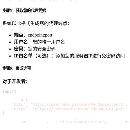
步骤5：获取您的代理凭据
系统以此格式生成您的代理端点：
端点
：
endpoint:port
用户名
：您的唯一用户名
密码
：您的安全密码
IP白名单（可选）
：添加您的服务器IP进行免密码访问
步骤6：集成选项
对于开发者：
import
 requests
proxies 
=
{
'http'
:
'https://username:password@endpoint:port'
,
'https'
:
'https://username:password@endpoint:port'
}
response 
=
 requests
.
get
(
'https://amazon.com'
,
 proxies
=
p