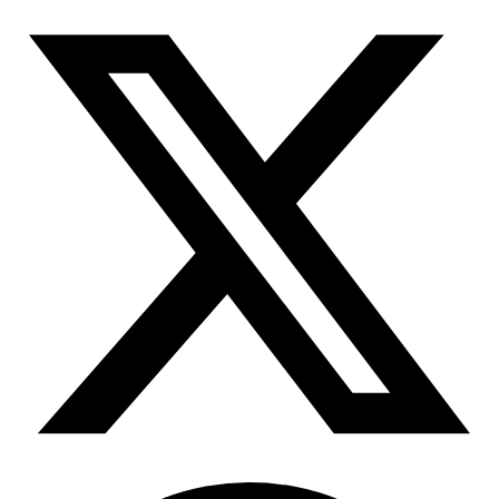
所有代理功能
OpenClaw 集成
定位服务升级
Chrome 代理扩展程序
借助官方的 OpenClaw 集成，您可以提取结构化网
页数据、处理动态页面并绕过屏蔽
现已支持按大洲定位！
将必备的代理功能直接集成到您的浏览器中。
用例
大规模数据收集
Firefox 扩展
RAG（检索增强生成）
只需点击几下，即可在您常用的浏览器中设置代
类型
AI 代理赋能
理。
电子商务
搜索结果页
代理检测工具
社交媒体
测试代理列表，以避免潜在错误
抓取平台