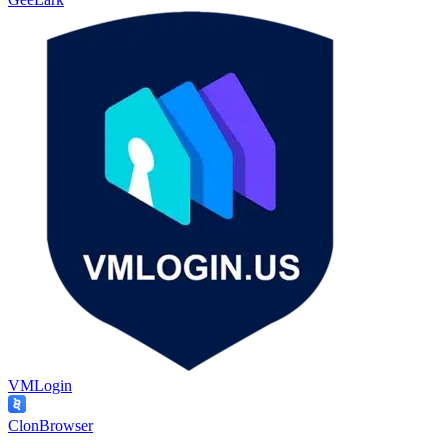
VMLogin
ClonBrowser