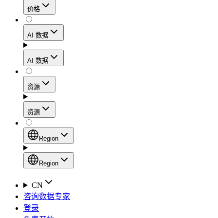
价格
静态住宅代理
代理
凭借数据中心级别的速度，在确保住宅网络可信度
AI 数据
网页爬虫 API
的同时，实现稳定的会话连接和处理高流量的工作
流程。
新
AI 数据
动态住宅代理
通过一个统一的抓取 API，从电子商务平台、搜索
AI
资源
引擎结果页面、社交媒体和网络中收集结构化数
Starts from
移动代理
据。
$
2
资源
利用覆盖160多个地区的1000多万个符合道德规范
/
GB
AI 枢纽
的IP地址，轻松绕过最严苛的“移动优先”封锁。
设置
Region
新
代理产品
产品比较
专为各类人工智能应用场景打造的、用于收集、整
Region
静态住宅代理
文档
理和交付网络数据的人工智能驱动型数据工作流的
Region
CN
Starts from
启动平台。
快速入门指南
咨询数据专家
Global (EN)
$
0.27
登录
常见问题
China (中文)