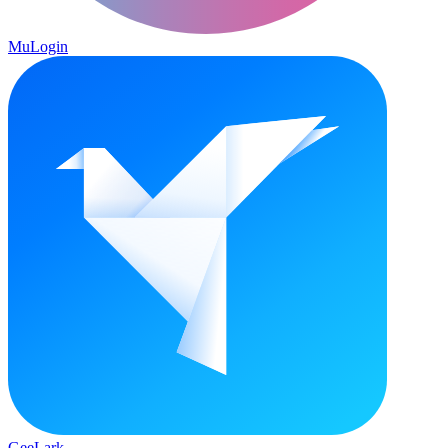
MuLogin
GeeLark