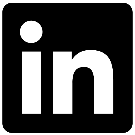
网页解锁器
n8n 集成
模板抓取
Starts from
网页解锁器
通过在 n8n 中直接使用拖放节点抓取任意网站，实
只需点击几下，即可启动针对热门网站的预置爬
$
现网页数据工作流的自动化
0.95
借助自动代理轮换和验证码处理功能，即使是最受
虫，开始收集数据。
保护的网站，也能访问其实时数据。
/
1K req
功能
爬虫 API
LangChain 集成
AI 解析器
产品比较
使用官方的 Decodo LangChain 加载器，直接将网
自动将原始 HTML 转换为整洁、结构化的数据，
代理服务
络数据抓取、清理并导入 AI 工作流。
网页爬虫 API
无需任何解析逻辑或自定义代码。
低价代理
新
爬虫
静态住宅代理
Starts from
MCP 服务
SOCKS5 代理
$
0.09
通过标准化的 MCP 接口，将大型语言模型
/
1K req
轮换代理
（LLMs）和 AI 代理连接到实时网络数据。
免费的工具