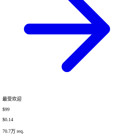
最受欢迎
$99
$0.14
70.7万 req.