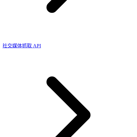
所有代理功能
OpenClaw 集成
定位服务升级
Chrome 代理扩展程序
借助官方的 OpenClaw 集成，您可以提取结构化网
页数据、处理动态页面并绕过屏蔽
现已支持按大洲定位！
将必备的代理功能直接集成到您的浏览器中。
社交媒体抓取 API
用例
大规模数据收集
Firefox 扩展
RAG（检索增强生成）
只需点击几下，即可在您常用的浏览器中设置代
类型
AI 代理赋能
理。
电子商务
搜索结果页
代理检测工具
社交媒体
测试代理列表，以避免潜在错误
抓取平台