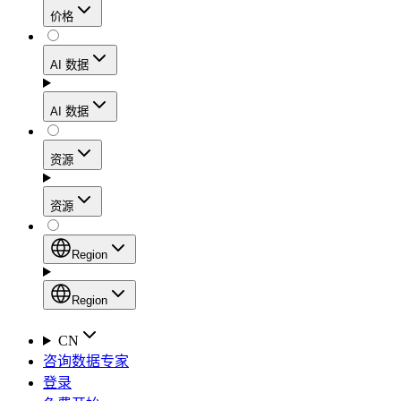
价格
静态住宅代理
代理
凭借数据中心级别的速度，在确保住宅网络可信度
AI 数据
网页爬虫 API
的同时，实现稳定的会话连接和处理高流量的工作
流程。
新
AI 数据
动态住宅代理
通过一个统一的抓取 API，从电子商务平台、搜索
AI
资源
引擎结果页面、社交媒体和网络中收集结构化数
Starts from
移动代理
据。
$
2
资源
利用覆盖160多个地区的1000多万个符合道德规范
/
GB
AI 枢纽
的IP地址，轻松绕过最严苛的“移动优先”封锁。
设置
Region
新
代理产品
产品比较
专为各类人工智能应用场景打造的、用于收集、整
Region
静态住宅代理
文档
理和交付网络数据的人工智能驱动型数据工作流的
Region
CN
Starts from
启动平台。
快速入门指南
咨询数据专家
Global (EN)
$
0.27
登录
常见问题
China (中文)