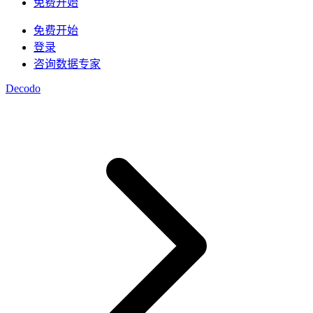
/
IP
免费开始
集成
免费开始
高速代理
知识中心
登录
咨询数据专家
移动代理
借助专为大规模部署设计的高速代理基础设施，为
博客
您的 AI 管道提供动力
Decodo
Starts from
地点
$
2.25
美国
/
GB
韩国
视频下载器
马来西亚
代理产品
数据中心代理
借助我们的企业级解决方案，从 YouTube 获取海
澳大利亚
量视频和音频内容
Starts from
快速搜索 API
中国
集成
$
0.02
数据中心代理
新
新加坡
/
IP
利用遍布全球的50万多个快速、可靠的数据中心IP
1秒内即可获得谷歌实时搜索结果
所有地点
地址，以最高速度运行高吞吐量任务。