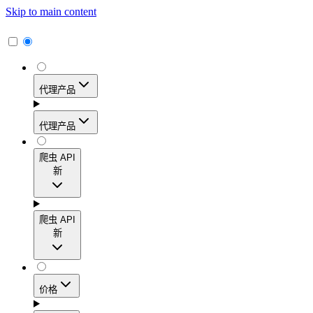
Skip to main content
代理产品
代理产品
代理产品
爬虫 API
新
动态住宅代理
爬虫 API
新
访问覆盖195多个地区的1.15亿多个真实用户IP地
址，实现高转化率、精准的地理定位和轻松扩展。
爬虫 API
价格