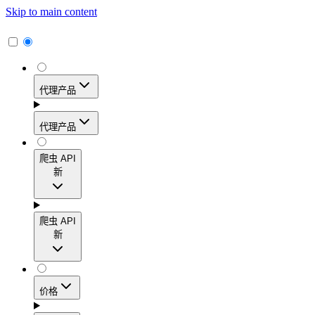
Skip to main content
代理产品
代理产品
代理产品
爬虫 API
新
动态住宅代理
爬虫 API
新
访问覆盖195多个地区的1.15亿多个真实用户IP地
址，实现高转化率、精准的地理定位和轻松扩展。
爬虫 API
价格