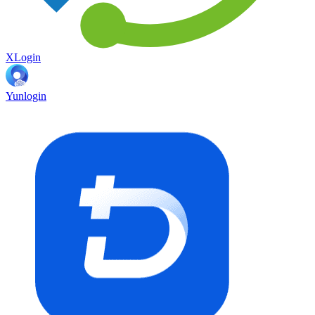
XLogin
Yunlogin