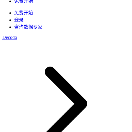
/
IP
免费开始
集成
免费开始
高速代理
知识中心
登录
咨询数据专家
移动代理
借助专为大规模部署设计的高速代理基础设施，为
博客
您的 AI 管道提供动力
Decodo
Starts from
地点
$
2.25
美国
/
GB
韩国
视频下载器
马来西亚
代理产品
数据中心代理
借助我们的企业级解决方案，从 YouTube 获取海
澳大利亚
量视频和音频内容
Starts from
快速搜索 API
中国
集成
$
0.02
数据中心代理
新
新加坡
/
IP
利用遍布全球的50万多个快速、可靠的数据中心IP
1秒内即可获得谷歌实时搜索结果
所有地点
地址，以最高速度运行高吞吐量任务。