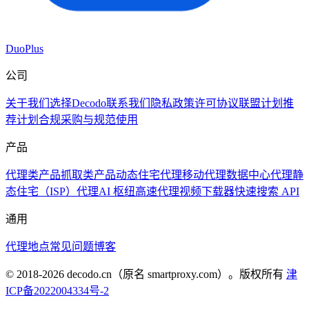
DuoPlus
公司
关于我们
选择Decodo
联系我们
隐私政策
许可协议
联盟计划
推
荐计划
合规采购与规范使用
产品
代理类产品
抓取类产品
动态住宅代理
移动代理
数据中心代理
静
态住宅（ISP）代理
AI 枢纽
高速代理
视频下载器
快速搜索 API
通用
代理地点
常见问题
博客
© 2018-
2026
decodo.cn（原名 smartproxy.com）。版权所有
津
ICP备2022004334号-2