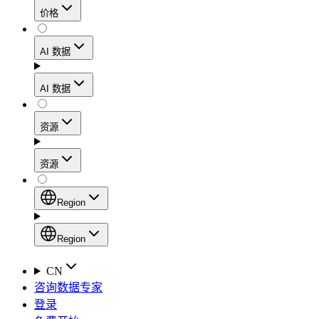
价格
静态住宅代理
代理
凭借数据中心级别的速度，在确保住宅网络可信度
AI 数据
网页爬虫 API
的同时，实现稳定的会话连接和处理高流量的工作
流程。
新
AI 数据
动态住宅代理
通过一个统一的抓取 API，从电子商务平台、搜索
AI
资源
引擎结果页面、社交媒体和网络中收集结构化数
Starts from
移动代理
据。
$
2
资源
利用覆盖160多个地区的1000多万个符合道德规范
/
GB
AI 枢纽
的IP地址，轻松绕过最严苛的“移动优先”封锁。
设置
Region
新
代理产品
产品比较
专为各类人工智能应用场景打造的、用于收集、整
Region
静态住宅代理
文档
理和交付网络数据的人工智能驱动型数据工作流的
Region
CN
Starts from
启动平台。
快速入门指南
咨询数据专家
Global (EN)
$
0.27
登录
常见问题
China (中文)