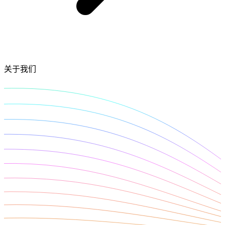
网页解锁器
n8n 集成
模板抓取
Starts from
网页解锁器
通过在 n8n 中直接使用拖放节点抓取任意网站，实
只需点击几下，即可启动针对热门网站的预置爬
$
现网页数据工作流的自动化
0.95
借助自动代理轮换和验证码处理功能，即使是最受
虫，开始收集数据。
保护的网站，也能访问其实时数据。
/
1K req
关于我们
功能
爬虫 API
LangChain 集成
AI 解析器
产品比较
使用官方的 Decodo LangChain 加载器，直接将网
自动将原始 HTML 转换为整洁、结构化的数据，
代理服务
络数据抓取、清理并导入 AI 工作流。
网页爬虫 API
无需任何解析逻辑或自定义代码。
低价代理
新
爬虫
静态住宅代理
Starts from
MCP 服务
SOCKS5 代理
$
0.09
通过标准化的 MCP 接口，将大型语言模型
/
1K req
轮换代理
（LLMs）和 AI 代理连接到实时网络数据。
免费的工具