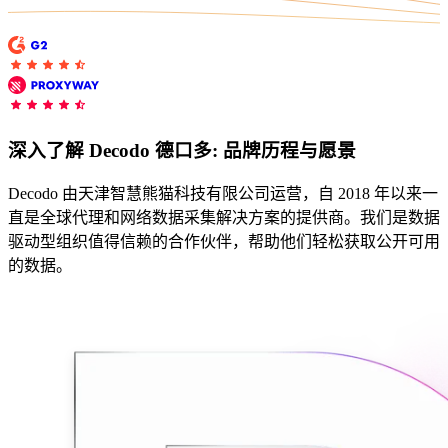
所有代理功能
OpenClaw 集成
定位服务升级
Chrome 代理扩展程序
借助官方的 OpenClaw 集成，您可以提取结构化网
页数据、处理动态页面并绕过屏蔽
现已支持按大洲定位！
将必备的代理功能直接集成到您的浏览器中。
深入了解 Decodo 德口多: 品牌历程与愿景
用例
Decodo 由天津智慧熊猫科技有限公司运营，自 2018 年以来一
大规模数据收集
直是全球代理和网络数据采集解决方案的提供商。我们是数据
Firefox 扩展
驱动型组织值得信赖的合作伙伴，帮助他们轻松获取公开可用
RAG（检索增强生成）
只需点击几下，即可在您常用的浏览器中设置代
的数据。
类型
AI 代理赋能
理。
电子商务
搜索结果页
代理检测工具
社交媒体
测试代理列表，以避免潜在错误
抓取平台