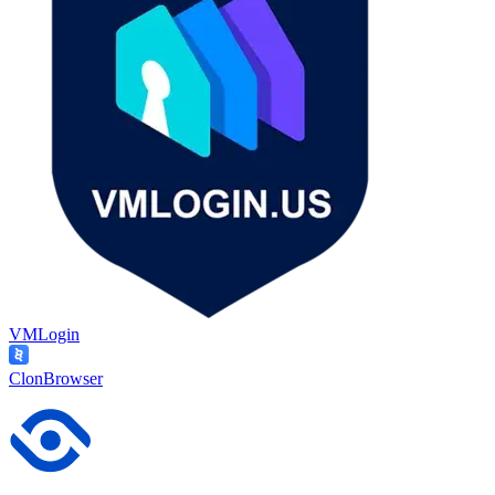
VMLogin
ClonBrowser