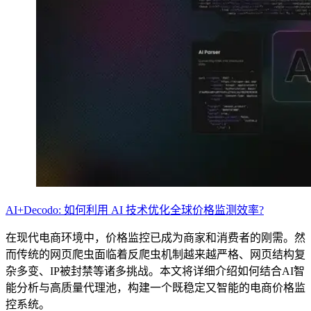
所有代理功能
OpenClaw 集成
定位服务升级
Chrome 代理扩展程序
借助官方的 OpenClaw 集成，您可以提取结构化网
页数据、处理动态页面并绕过屏蔽
现已支持按大洲定位！
将必备的代理功能直接集成到您的浏览器中。
用例
大规模数据收集
Firefox 扩展
RAG（检索增强生成）
只需点击几下，即可在您常用的浏览器中设置代
类型
AI 代理赋能
理。
AI+Decodo: 如何利用 AI 技术优化全球价格监测效率?
电子商务
在现代电商环境中，价格监控已成为商家和消费者的刚需。然
搜索结果页
而传统的网页爬虫面临着反爬虫机制越来越严格、网页结构复
代理检测工具
杂多变、IP被封禁等诸多挑战。本文将详细介绍如何结合AI智
社交媒体
能分析与高质量代理池，构建一个既稳定又智能的电商价格监
测试代理列表，以避免潜在错误
抓取平台
控系统。