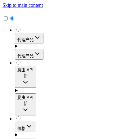
Skip to main content
代理产品
代理产品
代理产品
爬虫 API
新
动态住宅代理
爬虫 API
新
访问覆盖195多个地区的1.15亿多个真实用户IP地
址，实现高转化率、精准的地理定位和轻松扩展。
爬虫 API
价格