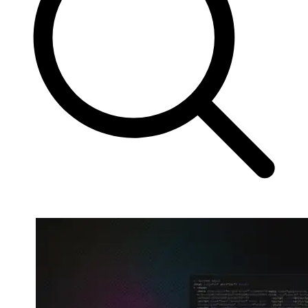
网页解锁器
n8n 集成
模板抓取
Starts from
网页解锁器
通过在 n8n 中直接使用拖放节点抓取任意网站，实
只需点击几下，即可启动针对热门网站的预置爬
$
现网页数据工作流的自动化
0.95
借助自动代理轮换和验证码处理功能，即使是最受
虫，开始收集数据。
保护的网站，也能访问其实时数据。
/
1K req
功能
爬虫 API
LangChain 集成
AI 解析器
产品比较
使用官方的 Decodo LangChain 加载器，直接将网
自动将原始 HTML 转换为整洁、结构化的数据，
代理服务
络数据抓取、清理并导入 AI 工作流。
网页爬虫 API
无需任何解析逻辑或自定义代码。
低价代理
新
爬虫
静态住宅代理
Starts from
MCP 服务
SOCKS5 代理
$
0.09
通过标准化的 MCP 接口，将大型语言模型
/
1K req
轮换代理
（LLMs）和 AI 代理连接到实时网络数据。
免费的工具