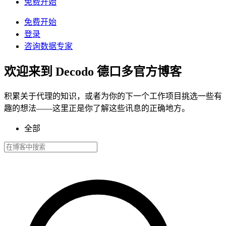
/
IP
免费开始
集成
免费开始
高速代理
知识中心
登录
咨询数据专家
移动代理
借助专为大规模部署设计的高速代理基础设施，为
博客
您的 AI 管道提供动力
Starts from
欢迎来到 Decodo 德口多官方博客
地点
$
2.25
美国
积累关于代理的知识，或者为你的下一个工作项目挑选一些有
/
GB
趣的想法——这里正是你了解这些讯息的正确地方。
韩国
视频下载器
全部
马来西亚
代理产品
数据中心代理
借助我们的企业级解决方案，从 YouTube 获取海
澳大利亚
量视频和音频内容
Starts from
快速搜索 API
中国
集成
$
0.02
数据中心代理
新
新加坡
/
IP
利用遍布全球的50万多个快速、可靠的数据中心IP
1秒内即可获得谷歌实时搜索结果
所有地点
地址，以最高速度运行高吞吐量任务。