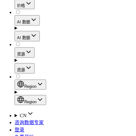
价格
静态住宅代理
代理
凭借数据中心级别的速度，在确保住宅网络可信度
AI 数据
网页爬虫 API
的同时，实现稳定的会话连接和处理高流量的工作
流程。
新
AI 数据
动态住宅代理
通过一个统一的抓取 API，从电子商务平台、搜索
AI
资源
引擎结果页面、社交媒体和网络中收集结构化数
Starts from
移动代理
据。
$
2
资源
利用覆盖160多个地区的1000多万个符合道德规范
/
GB
AI 枢纽
的IP地址，轻松绕过最严苛的“移动优先”封锁。
设置
Region
新
代理产品
产品比较
专为各类人工智能应用场景打造的、用于收集、整
Region
静态住宅代理
文档
理和交付网络数据的人工智能驱动型数据工作流的
Region
CN
Starts from
启动平台。
快速入门指南
咨询数据专家
Global (EN)
$
0.27
登录
常见问题
China (中文)