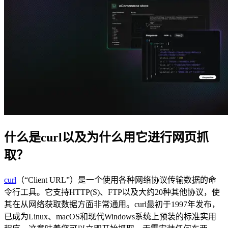
在您的项目中探索我们解决方案与第三方工具的高
级集成指南
什么是curl以及为什么用它进行网页抓
在您的项目中探索我们解决方案与第三方工具的高
取？
级集成指南
curl
（“Client URL”）是一个使用各种网络协议传输数据的命
令行工具。它支持HTTP(S)、FTP以及大约20种其他协议，使
其在从网络获取数据方面非常通用。curl最初于1997年发布，
已成为Linux、macOS和现代Windows系统上预装的标准实用