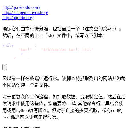
http://ip.decodo.com/
http://scrapeme.live/shop/
http://httpbin.org/
确保它们由换行符分隔，包括最后一个（注意空的第4行）。
然后，在不同的bash（.sh）文件中，编写以下脚本:
while
 read url
;
 do
  curl 
"$url"
-
o 
"$(basename $url).html"
  sleep 
1
done 
<
 urls
.
txt
像以前一样在终端中运行它。该脚本将抓取列出的网站并为每
个网站创建一个新文件。
对于更复杂的工作流程，如抓取数据、提取特定值，然后在后
续请求中使用这些值，您需要将curl与其他命令行工具结合使
用或用Python编写脚本。但对于直接的多页抓取，带有curl的
bash循环可以让您走得很远。