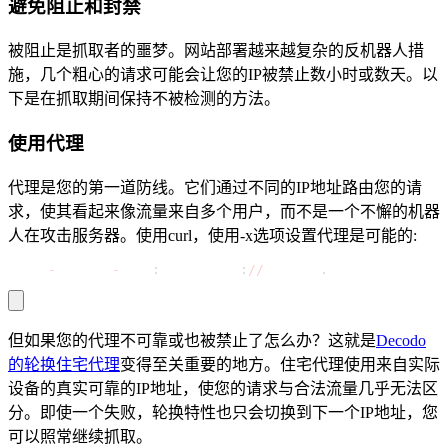
避免阻止和封禁
被阻止是抓取者的噩梦。网站部署越来越复杂的反机器人措
施，几个粗心的请求可能会让您的IP被禁止数小时或数天。以
下是在抓取期间保持不被检测的方法。
使用代理
代理是您的第一道防线。它们通过不同的IP地址路由您的请
求，使其看起来像流量来自多个用户，而不是一个不懈的机器
人在攻击服务器。使用curl，使用-x选项设置代理是可能的:
curl 
-
x proxy
-
host
:
port https
:
//
example
.
com
但如果您的代理不可靠或也被禁止了怎么办？这就是
Decodo
的轮换住宅代理
变得至关重要的地方。住宅代理使用来自实际
设备的真实可靠的IP地址，使您的请求与合法流量几乎无法区
分。即使一个失败，轮换特性也只会切换到下一个IP地址，您
可以照常继续抓取。