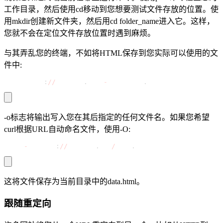
工作目录，然后使用
cd
移动到您想要测试文件存放的位置。使
用
mkdir
创建新文件夹，然后用cd
folder_name
进入它。这样，
您就不会在定位文件存放位置时遇到麻烦。
与其弄乱您的终端，不如将
HTML
保存到您实际可以使用的文
件中:
curl https
:
//
example
.
com 
-
o example
.
html
-o
标志将输出写入您在其后指定的任何文件名。如果您希望
curl根据URL自动命名文件，使用
-O
:
curl 
-
O https
:
//
example
.
com
/
data
.
html
这将文件保存为当前目录中的data.html。
跟随重定向