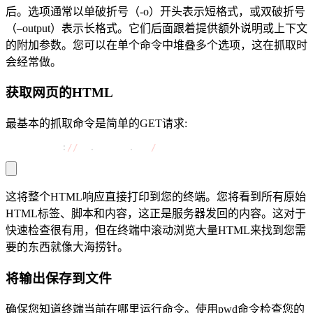
后。选项通常以单破折号（
-o
）开头表示短格式，或双破折号
（
–output
）表示长格式。它们后面跟着提供额外说明或上下文
的附加参数。您可以在单个命令中堆叠多个选项，这在抓取时
会经常做。
获取网页的HTML
最基本的抓取命令是简单的GET请求:
curl https
:
//
ip
.
decodo
.
com
/
这将整个HTML响应直接打印到您的终端。您将看到所有原始
HTML标签、脚本和内容，这正是服务器发回的内容。这对于
快速检查很有用，但在终端中滚动浏览大量HTML来找到您需
要的东西就像大海捞针。
将输出保存到文件
确保您知道终端当前在哪里运行命令。使用
pwd
命令检查您的