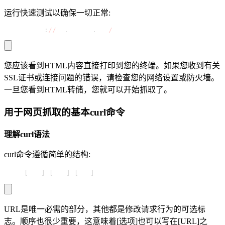
运行快速测试以确保一切正常:
curl https
:
//
ip
.
decodo
.
com
/
您应该看到HTML内容直接打印到您的终端。如果您收到有关
SSL证书或连接问题的错误，请检查您的网络设置或防火墙。
一旦您看到HTML转储，您就可以开始抓取了。
用于网页抓取的基本curl命令
理解curl语法
curl命令遵循简单的结构:
curl 
[
选项
]
[
参数
]
[
URL
]
URL是唯一必需的部分，其他都是修改请求行为的可选标
志。顺序也很少重要，这意味着[选项]也可以写在[URL]之