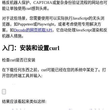
格反机器人保护、CAPTCHA或复杂身份验证流程的网站也可
能让单独使用curl感到头疼。
对于这些场景，您需要使用可以实际执行JavaScript的无头浏
立即关注 Decodo德口多微信公众号，获取最新产
览器，如Puppeteer或Playwright，或者考虑使用专用解决方
品动态、专属优惠及更多精彩内容！
案，如
Decodo的网页抓取API
，它自动处理JavaScript渲染和反
机器人措施。
入门：安装和设置curl
立即关注 Decodo德口多微信公众号，获取最新产
检查curl是否已安装
品动态、专属优惠及更多精彩内容！
在下载任何东西之前，curl可能已经在您的系统中某处了。打
开您的终端工具并输入:
curl 
-
-
version
结果应该看起来类似这样:
curl 
8.7
.1
(
x86_64
-
apple
-
darwin24
.
0
)
 libcurl
/
8.7
.1
(
Sec