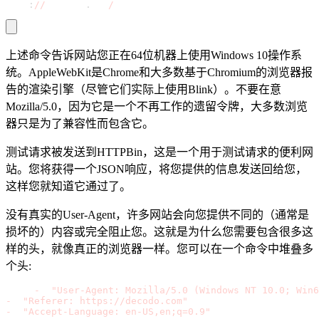
http
:
//
httpbin
.
org
/
headers
上述命令告诉网站您正在64位机器上使用Windows 10操作系
统。AppleWebKit是Chrome和大多数基于Chromium的浏览器报
告的渲染引擎（尽管它们实际上使用Blink）。不要在意
Mozilla/5.0，因为它是一个不再工作的遗留令牌，大多数浏览
器只是为了兼容性而包含它。
测试请求被发送到HTTPBin，这是一个用于测试请求的便利网
站。您将获得一个JSON响应，将您提供的信息发送回给您，
这样您就知道它通过了。
没有真实的User-Agent，许多网站会向您提供不同的（通常是
损坏的）内容或完全阻止您。这就是为什么您需要包含很多这
样的头，就像真正的浏览器一样。您可以在一个命令中堆叠多
个头:
curl 
-
H 
"User-Agent: Mozilla/5.0 (Windows NT 10.0; Win6
-
H 
"Referer: https://decodo.com"
 \
-
H 
"Accept-Language: en-US,en;q=0.9"
 \