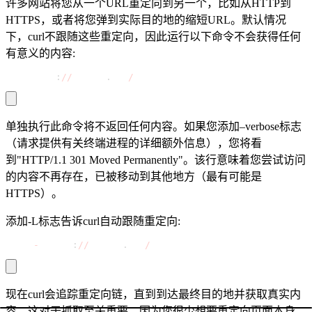
许多网站将您从一个URL重定向到另一个，比如从HTTP到
HTTPS，或者将您弹到实际目的地的缩短URL。默认情况
下，curl不跟随这些重定向，因此运行以下命令不会获得任何
有意义的内容:
curl http
:
//
decodo
.
com
/
单独执行此命令将不返回任何内容。如果您添加
–verbose
标志
（请求提供有关终端进程的详细额外信息），您将看
到"HTTP/1.1 301 Moved Permanently"。该行意味着您尝试访问
的内容不再存在，已被移动到其他地方（最有可能是
HTTPS）。
添加
-L
标志告诉curl自动跟随重定向:
curl 
-
L http
:
//
decodo
.
com
/
现在curl会追踪重定向链，直到到达最终目的地并获取真实内
容。这对于抓取至关重要，因为您很少想要重定向页面本身，