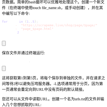
页数据。简单的bash循环可以优雅地处理这个。创建一个新文
件（在终端中使用touch file_name.sh，或手动创建），并在其
中编写以下命令:
for
 page 
in
{
1.
.5
}
;
 do
  curl 
-
L 
"https://scrapeme.live/shop/page/$page/"
 \
-
o 
"page_$page.html"
  sleep 
2
done
保存文件并通过终端运行:
bash file_name
.
sh
这将获取第1到第5页，将每个保存到单独的文件，并在请求之
间等待2秒以避免压垮服务器。-L选项通常用于分页，因为第
一页通常会重定向到URL中没有页码的默认链接。
您还可以从文件中读取URL。创建一个名为urls.txt的文件并输
入几个您想抓取的URL: