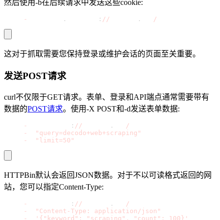
然后使用-b在后续请求中发送这些cookie:
curl 
-
b cookies
.
txt http
:
//
httpbin
.
org
/
cookies
这对于抓取需要您保持登录或维护会话的页面至关重要。
发送POST请求
curl不仅限于GET请求。表单、登录和API端点通常需要带有
数据的
POST请求
。使用-
X POST
和
-d
发送表单数据:
curl 
-
X POST http
:
//
httpbin
.
org
/
post \
-
d 
"query=decodo+web+scraping"
 \
-
d 
"limit=50"
HTTPBin默认会返回JSON数据。对于不以可读格式返回的网
站，您可以指定Content-Type:
curl 
-
X POST http
:
//
httpbin
.
org
/
post \
-
H 
"Content-Type: application/json"
 \
-
d 
'{"keyword": "scraping", "count": 100}'