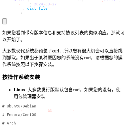
Release
-
Date
:
2024
-
03
-
27
Protocols
:
dict
file
 ftp ftps gopher gophers http https
Features
:
 alt
-
svc AsynchDNS GSS
-
API HSTS HTTP2 HTTPS
-
pr
如果您看到带有版本信息和支持协议列表的类似响应，那就可
以开始了。
大多数现代系统都预装了curl，所以您有很大机会可以直接跳
到抓取。如果出于某种原因您的系统没有curl，请根据您的操
作系统按照以下步骤安装。
按操作系统安装
Linux
. 大多数发行版默认包含curl。如果您的没有，使
用包管理器安装:
# Ubuntu/Debian
sudo apt
-
get update 
&
&
 sudo apt
-
get install curl
# Fedora/CentOS
sudo dnf install curl
# Arch