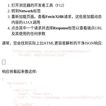
打开浏览器的开发者工具（F12）
转到
Network
标签
重新加载页面。查看
Fetch/XHR
请求，这些是加载动态
内容的AJAX调用
点击其中一个请求并选择
Response
标签以查看端点URL
及其使用的任何参数
通常，您会找到实际上比HTML更容易解析的干净JSON响应:
curl 
"https://pokeapi.co/api/v2/pokemon/espurr"
 \
-
H 
"Accept: application/json"
响应将看起来像这样:
{
"abilities"
:
[
{
"ability"
:
{
"name"
:
"keen-eye"
,
"url"
:
"https://pokeapi.co/api/v2/ability/51/"
}
,
"is_hidden"
:
 false
,