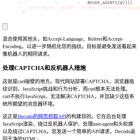
  AGENT
=
$
{
USER_AGENTS
[
$RANDOM 
%
 $
{
#USER_AGENTS[@]}]}
  curl 
-
H 
"User-Agent: $AGENT"
"https://example.com/pag
  sleep 
2
done
混合使用其他头，如Accept-Language、Referer和Accept-
Encoding，以进一步随机化您的指纹。目标是避免发送看起来
像机器人的相同请求。
处理CAPTCHA和反机器人措施
这就是curl碰壁的地方。现代网站部署CAPTCHA、浏览器指
纹识别、JavaScript挑战和行为分析，而curl根本无法处理。
curl不执行JavaScript，无法解决CAPTCHA，并且缺少这些系
统所期望的浏览器环境。
这正是
Decodo的网页抓取API
的构建目的。它在后台处理
JavaScript渲染、绕过反机器人保护、处理user-agent和头轮换
以及绕过CAPTCHA。您发送一个简单的API请求，Decodo返
回干净的HTML: