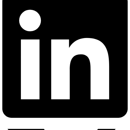
网页解锁器
n8n 集成
模板抓取
Starts from
网页解锁器
通过在 n8n 中直接使用拖放节点抓取任意网站，实
只需点击几下，即可启动针对热门网站的预置爬
$
现网页数据工作流的自动化
0.95
借助自动代理轮换和验证码处理功能，即使是最受
虫，开始收集数据。
保护的网站，也能访问其实时数据。
/
1K req
功能
爬虫 API
LangChain 集成
AI 解析器
产品比较
使用官方的 Decodo LangChain 加载器，直接将网
自动将原始 HTML 转换为整洁、结构化的数据，
代理服务
络数据抓取、清理并导入 AI 工作流。
网页爬虫 API
无需任何解析逻辑或自定义代码。
低价代理
新
爬虫
静态住宅代理
Starts from
MCP 服务
SOCKS5 代理
$
0.09
通过标准化的 MCP 接口，将大型语言模型
/
1K req
轮换代理
（LLMs）和 AI 代理连接到实时网络数据。
免费的工具