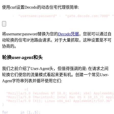
使用curl设置Decodo的动态住宅代理很简单:
curl 
-
U 
"username:password"
-
x 
"gate.decodo.com:7000"
"
将username:password替换为您的
Decodo凭据
，您就可以通过自
动轮换的住宅IP池路由请求。对于大量抓取，这种设置是不可
协商的。
轮换user-agent和头
我们之前介绍了User-Agent头，但值得强调的是: 在请求之间
轮换它们使您的流量模式看起来更有机。创建一个常见User-
Agent字符串列表并循环使用它们:
USER_AGENTS
=
(
"Mozilla/5.0 (Windows NT 10.0; Win64; x64) AppleWebKi
"Mozilla/5.0 (Macintosh; Intel Mac OS X 10_15_7) Appl
"Mozilla/5.0 (X11; Linux x86_64) AppleWebKit/537.36"
)
for
 page 
in
{
1.
.5
}
;
 do