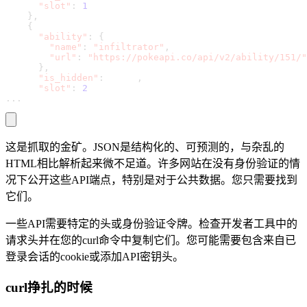
"slot"
:
1
}
,
{
"ability"
:
{
"name"
:
"infiltrator"
,
"url"
:
"https://pokeapi.co/api/v2/ability/151/"
}
,
"is_hidden"
:
 false
,
"slot"
:
2
.
.
.
这是抓取的金矿。JSON是结构化的、可预测的，与杂乱的
HTML相比解析起来微不足道。许多网站在没有身份验证的情
况下公开这些API端点，特别是对于公共数据。您只需要找到
它们。
一些API需要特定的头或身份验证令牌。检查开发者工具中的
请求头并在您的curl命令中复制它们。您可能需要包含来自已
登录会话的cookie或添加API密钥头。
curl挣扎的时候