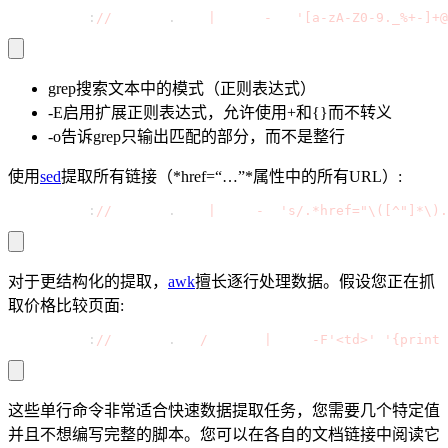
curl https
:
//
example
.
com 
|
 grep 
-
oE 
'[a-zA-Z0-9._%+-]+@
grep
搜索文本中的模式（正则表达式）
-E
启用扩展正则表达式，允许使用+和{}而不转义
-o
告诉grep只输出匹配的部分，而不是整行
使用
sed
提取所有链接（*href=“…”*属性中的所有URL）:
curl https
:
//
example
.
com 
|
 sed 
-
n 
's/.*href="\([^"]*\).
对于更结构化的提取，
awk
擅长逐行处理数据。假设您正在抓
取价格比较页面:
curl https
:
//
example
.
com
/
prices 
|
 awk 
-
F'<td>'
'{print 
这些单行命令非常适合快速数据提取任务，您需要几个特定值
并且不想编写完整的脚本。您可以在各自的文档链接中阅读它