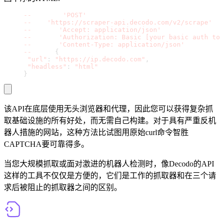
curl 
-
-
request 
'POST'
 \
-
-
url 
'https://scraper-api.decodo.com/v2/scrape'
 \
-
-
header 
'Accept: application/json'
 \
-
-
header 
'Authorization: Basic [your basic auth to
-
-
header 
'Content-Type: application/json'
 \
-
-
data '
{
"url"
:
"https://ip.decodo.com"
,
"headless"
:
"html"
}
'
该API在底层使用无头浏览器和代理，因此您可以获得复杂抓
取基础设施的所有好处，而无需自己构建。对于具有严重反机
器人措施的网站，这种方法比试图用原始curl命令智胜
CAPTCHA要可靠得多。
当您大规模抓取或面对激进的机器人检测时，像Decodo的API
这样的工具不仅仅是方便的，它们是工作的抓取器和在三个请
求后被阻止的抓取器之间的区别。