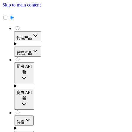
Skip to main content
代理产品
代理产品
代理产品
爬虫 API
新
动态住宅代理
爬虫 API
新
访问覆盖195多个地区的1.15亿多个真实用户IP地
址，实现高转化率、精准的地理定位和轻松扩展。
爬虫 API
价格