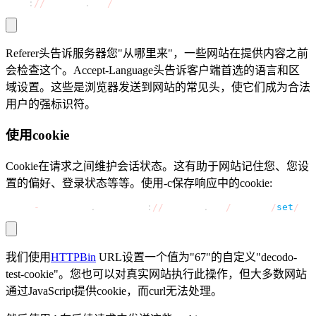
http
:
//
httpbin
.
org
/
headers
Referer头告诉服务器您"从哪里来"，一些网站在提供内容之前
会检查这个。Accept-Language头告诉客户端首选的语言和区
域设置。这些是浏览器发送到网站的常见头，使它们成为合法
用户的强标识符。
使用cookie
Cookie在请求之间维护会话状态。这有助于网站记住您、您设
置的偏好、登录状态等等。使用-c保存响应中的cookie:
curl 
-
c cookies
.
txt https
:
//
httpbin
.
org
/
cookies
/
set
/
dec
我们使用
HTTPBin
URL设置一个值为"67"的自定义"decodo-
test-cookie"。您也可以对真实网站执行此操作，但大多数网站
通过JavaScript提供cookie，而curl无法处理。