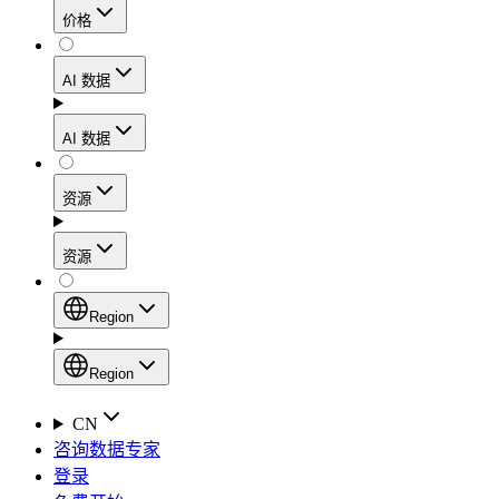
价格
静态住宅代理
代理
凭借数据中心级别的速度，在确保住宅网络可信度
AI 数据
网页爬虫 API
的同时，实现稳定的会话连接和处理高流量的工作
流程。
新
AI 数据
动态住宅代理
通过一个统一的抓取 API，从电子商务平台、搜索
AI
资源
引擎结果页面、社交媒体和网络中收集结构化数
Starts from
移动代理
据。
$
2
资源
利用覆盖160多个地区的1000多万个符合道德规范
/
GB
AI 枢纽
的IP地址，轻松绕过最严苛的“移动优先”封锁。
设置
Region
新
代理产品
产品比较
专为各类人工智能应用场景打造的、用于收集、整
Region
静态住宅代理
文档
理和交付网络数据的人工智能驱动型数据工作流的
Region
CN
Starts from
启动平台。
快速入门指南
咨询数据专家
Global (EN)
$
0.27
登录
常见问题
China (中文)