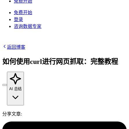
/
IP
免费开始
集成
免费开始
高速代理
知识中心
登录
咨询数据专家
移动代理
借助专为大规模部署设计的高速代理基础设施，为
博客
您的 AI 管道提供动力
Starts from
地点
$
2.25
返回博客
美国
/
GB
如何使用curl进行网页抓取：完整教程
韩国
视频下载器
马来西亚
代理产品
数据中心代理
借助我们的企业级解决方案，从 YouTube 获取海
澳大利亚
AI 总结
量视频和音频内容
Starts from
快速搜索 API
中国
集成
$
0.02
数据中心代理
新
新加坡
/
IP
分享文章
:
利用遍布全球的50万多个快速、可靠的数据中心IP
1秒内即可获得谷歌实时搜索结果
所有地点
地址，以最高速度运行高吞吐量任务。