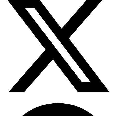
所有代理功能
OpenClaw 集成
定位服务升级
Chrome 代理扩展程序
借助官方的 OpenClaw 集成，您可以提取结构化网
页数据、处理动态页面并绕过屏蔽
现已支持按大洲定位！
将必备的代理功能直接集成到您的浏览器中。
用例
大规模数据收集
Firefox 扩展
RAG（检索增强生成）
只需点击几下，即可在您常用的浏览器中设置代
类型
AI 代理赋能
理。
电子商务
搜索结果页
代理检测工具
社交媒体
测试代理列表，以避免潜在错误
抓取平台