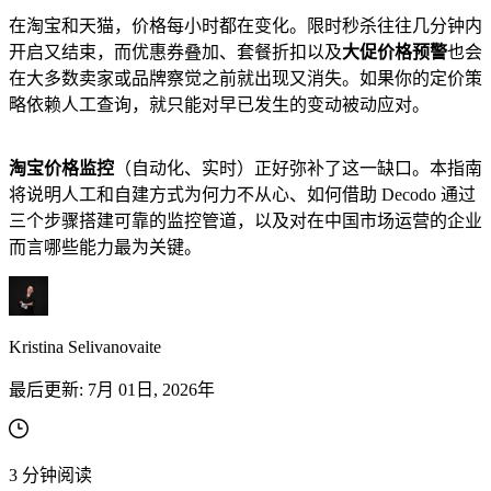
在淘宝和天猫，价格每小时都在变化。限时秒杀往往几分钟内
开启又结束，而优惠券叠加、套餐折扣以及
大促价格预警
也会
在大多数卖家或品牌察觉之前就出现又消失。如果你的定价策
略依赖人工查询，就只能对早已发生的变动被动应对。
联系我们的高级支持团队，与志同道合的用户互
淘宝价格监控
（自动化、实时）正好弥补了这一缺口。本指南
动，并获取我们团队的最新动态。
将说明人工和自建方式为何力不从心、如何借助 Decodo 通过
GitHub
三个步骤搭建可靠的监控管道，以及对在中国市场运营的企业
而言哪些能力最为关键。
联系我们的高级支持团队，与志同道合的用户互
动，并获取我们团队的最新动态。
GitHub
Kristina Selivanovaite
最后更新:
7月 01日, 2026年
3
分钟阅读