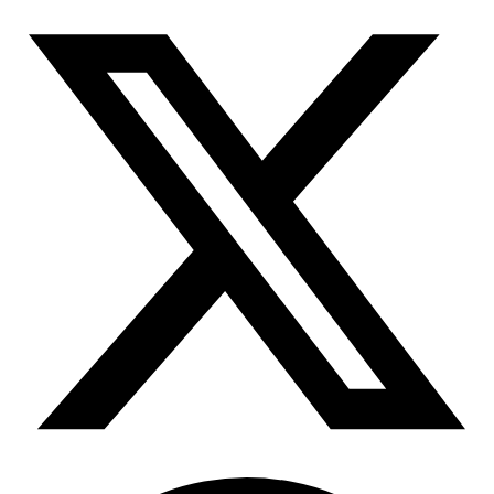
所有代理功能
OpenClaw 集成
定位服务升级
Chrome 代理扩展程序
借助官方的 OpenClaw 集成，您可以提取结构化网
页数据、处理动态页面并绕过屏蔽
现已支持按大洲定位！
将必备的代理功能直接集成到您的浏览器中。
用例
大规模数据收集
Firefox 扩展
RAG（检索增强生成）
只需点击几下，即可在您常用的浏览器中设置代
类型
AI 代理赋能
理。
电子商务
搜索结果页
代理检测工具
社交媒体
测试代理列表，以避免潜在错误
抓取平台