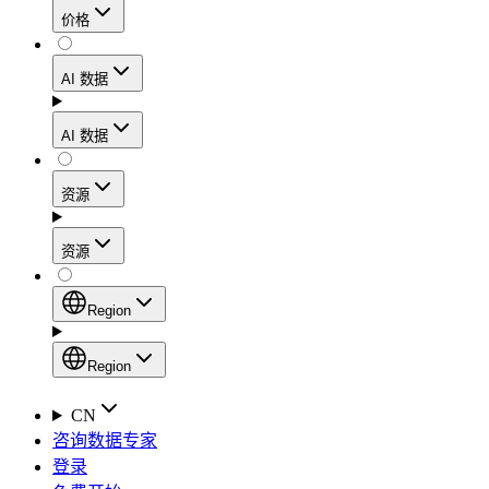
价格
静态住宅代理
代理
凭借数据中心级别的速度，在确保住宅网络可信度
AI 数据
网页爬虫 API
的同时，实现稳定的会话连接和处理高流量的工作
流程。
新
AI 数据
动态住宅代理
通过一个统一的抓取 API，从电子商务平台、搜索
AI
资源
引擎结果页面、社交媒体和网络中收集结构化数
Starts from
移动代理
据。
$
2
资源
利用覆盖160多个地区的1000多万个符合道德规范
/
GB
AI 枢纽
的IP地址，轻松绕过最严苛的“移动优先”封锁。
设置
Region
新
代理产品
产品比较
专为各类人工智能应用场景打造的、用于收集、整
Region
静态住宅代理
文档
理和交付网络数据的人工智能驱动型数据工作流的
Region
CN
Starts from
启动平台。
快速入门指南
咨询数据专家
Global (EN)
$
0.27
登录
常见问题
China (中文)