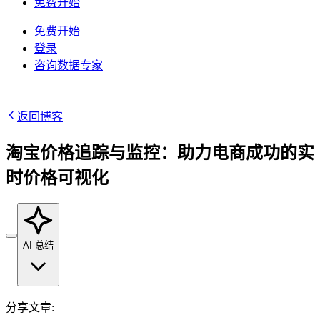
/
IP
免费开始
集成
免费开始
高速代理
知识中心
登录
咨询数据专家
移动代理
借助专为大规模部署设计的高速代理基础设施，为
博客
您的 AI 管道提供动力
Starts from
地点
$
2.25
返回博客
美国
/
GB
淘宝价格追踪与监控：助力电商成功的实
韩国
时价格可视化
视频下载器
马来西亚
代理产品
数据中心代理
借助我们的企业级解决方案，从 YouTube 获取海
澳大利亚
量视频和音频内容
Starts from
快速搜索 API
中国
AI 总结
集成
$
0.02
数据中心代理
新
新加坡
/
IP
利用遍布全球的50万多个快速、可靠的数据中心IP
1秒内即可获得谷歌实时搜索结果
所有地点
地址，以最高速度运行高吞吐量任务。
分享文章
: