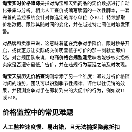
淘宝实时价格追踪
是指对淘宝和天猫商品的定价数据进行自动
化采集与分析。相比人工查价或编写脆弱的一次性脚本，一套
完善的监控系统会针对你选定的库存单位（SKU）持续抓取
价格数据、跟踪其随时间的变化，并在越过特定阈值时触发预
警。
微信公众号
对品牌和卖家来说，这意味着能在竞争对手降价、限时秒杀开
启，或优惠券让实际成交价明显低于标价的那一刻就立即知
晓。对合规团队来说，
电商价格合规监测
意味着能够核实授权
卖家是否遵守最低广告价，并在违规行为蔓延之前及时发现。
微信公众号
淘宝天猫历史价格查询
则增添了另一个维度：通过分析价格随
时间的趋势，团队可以识别季节性规律、评估以往促销的效
果，并预测竞争对手在即将到来的大促中的行为，例如双11
或 618。
价格监控中的常见难题
人工监控速度慢、易出错，且无法捕捉隐藏折扣