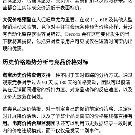
台优惠券、店铺优惠券、会员价、套餐折扣以及限时秒杀。这
些都会让实际成交价远低于表面标价。
大促价格预警
在大促旺季尤为重要。在双 11、618 及其他大型
促销活动来临前，竞争对手往往会玩各种预售价格花样，若没
有自动化监控就很容易错过。Decodo 会在这些变化发生的当
下就将其捕捉，包括只对登录用户可见或仅在短暂时间窗内出
现的优惠。
历史价格趋势分析与竞品价格对标
淘宝历史价格查询
支持一种不同于实时追踪的分析方式。通过
观察竞争对手过去 90 天或 180 天的价格变动，团队可以摸清
其在促销期间通常的折扣力度、对竞品动作的反应速度，以及
底价大致落在何处。
这类竞品定价情报，对于制定自己的促销前定价策略、决定何
时开展降价活动，以及了解整个品类真实的价格底线都直接有
用。
电商价格合规监测
团队还可以利用历史数据记录一段时间
内的价格违规模式，而不仅仅是发现个别事件。