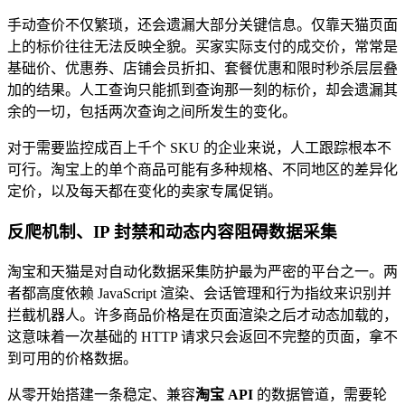
手动查价不仅繁琐，还会遗漏大部分关键信息。仅靠天猫页面
上的标价往往无法反映全貌。买家实际支付的成交价，常常是
基础价、优惠券、店铺会员折扣、套餐优惠和限时秒杀层层叠
立即关注 Decodo德口多微信公众号，获取最新产
加的结果。人工查询只能抓到查询那一刻的标价，却会遗漏其
品动态、专属优惠及更多精彩内容！
余的一切，包括两次查询之间所发生的变化。
对于需要监控成百上千个 SKU 的企业来说，人工跟踪根本不
可行。淘宝上的单个商品可能有多种规格、不同地区的差异化
定价，以及每天都在变化的卖家专属促销。
立即关注 Decodo德口多微信公众号，获取最新产
品动态、专属优惠及更多精彩内容！
反爬机制、IP 封禁和动态内容阻碍数据采集
淘宝和天猫是对自动化数据采集防护最为严密的平台之一。两
者都高度依赖 JavaScript 渲染、会话管理和行为指纹来识别并
拦截机器人。许多商品价格是在页面渲染之后才动态加载的，
这意味着一次基础的 HTTP 请求只会返回不完整的页面，拿不
到可用的价格数据。
从零开始搭建一条稳定、兼容
淘宝 API
的数据管道，需要轮