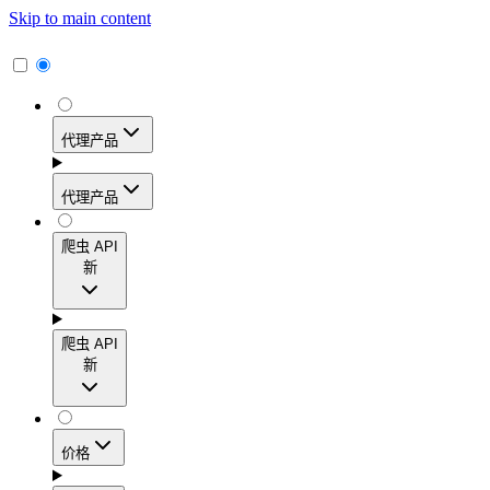
Skip to main content
代理产品
代理产品
代理产品
爬虫 API
新
动态住宅代理
爬虫 API
新
访问覆盖195多个地区的1.15亿多个真实用户IP地
址，实现高转化率、精准的地理定位和轻松扩展。
爬虫 API
价格