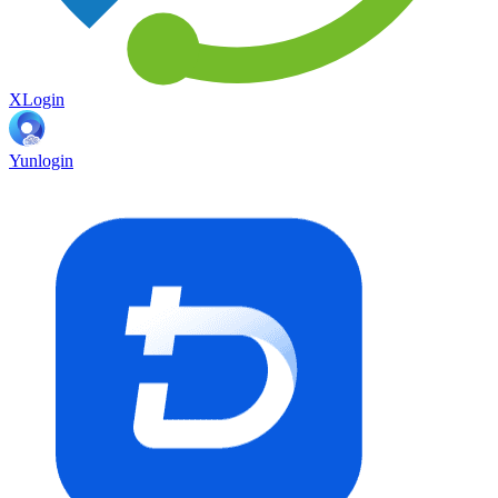
XLogin
Yunlogin