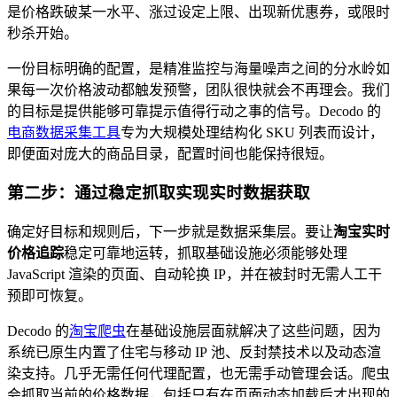
是价格跌破某一水平、涨过设定上限、出现新优惠券，或限时
秒杀开始。
一份目标明确的配置，是精准监控与海量噪声之间的分水岭如
果每一次价格波动都触发预警，团队很快就会不再理会。我们
的目标是提供能够可靠提示值得行动之事的信号。Decodo 的
电商数据采集工具
专为大规模处理结构化 SKU 列表而设计，
即便面对庞大的商品目录，配置时间也能保持很短。
第二步：通过稳定抓取实现实时数据获取
确定好目标和规则后，下一步就是数据采集层。要让
淘宝实时
价格追踪
稳定可靠地运转，抓取基础设施必须能够处理
JavaScript 渲染的页面、自动轮换 IP，并在被封时无需人工干
预即可恢复。
Decodo 的
淘宝爬虫
在基础设施层面就解决了这些问题，因为
系统已原生内置了住宅与移动 IP 池、反封禁技术以及动态渲
染支持。几乎无需任何代理配置，也无需手动管理会话。爬虫
会抓取当前的价格数据，包括只有在页面动态加载后才出现的