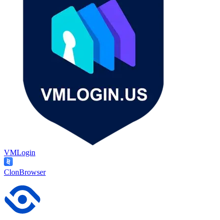
VMLogin
ClonBrowser