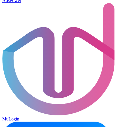
AdsPower
MuLogin