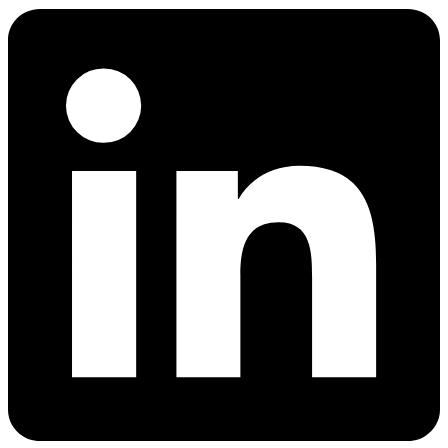
网页解锁器
n8n 集成
模板抓取
Starts from
网页解锁器
通过在 n8n 中直接使用拖放节点抓取任意网站，实
只需点击几下，即可启动针对热门网站的预置爬
$
现网页数据工作流的自动化
0.95
借助自动代理轮换和验证码处理功能，即使是最受
虫，开始收集数据。
保护的网站，也能访问其实时数据。
/
1K req
功能
爬虫 API
LangChain 集成
AI 解析器
产品比较
使用官方的 Decodo LangChain 加载器，直接将网
自动将原始 HTML 转换为整洁、结构化的数据，
代理服务
络数据抓取、清理并导入 AI 工作流。
网页爬虫 API
无需任何解析逻辑或自定义代码。
低价代理
新
爬虫
静态住宅代理
Starts from
MCP 服务
SOCKS5 代理
$
0.09
通过标准化的 MCP 接口，将大型语言模型
/
1K req
轮换代理
（LLMs）和 AI 代理连接到实时网络数据。
免费的工具