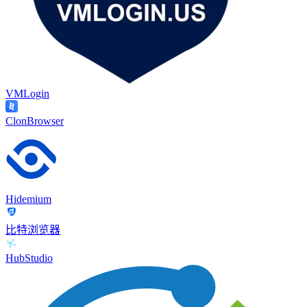
VMLogin
ClonBrowser
Hidemium
比特浏览器
HubStudio