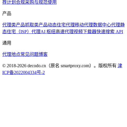
荐计划
合规采购与规范使用
产品
代理类产品
抓取类产品
动态住宅代理
移动代理
数据中心代理
静
态住宅（ISP）代理
AI 枢纽
高速代理
视频下载器
快速搜索 API
通用
代理地点
常见问题
博客
© 2018-
2026
decodo.cn（原名 smartproxy.com）。版权所有
津
ICP备2022004334号-2