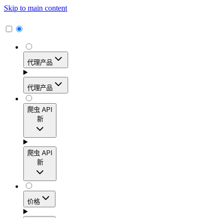
Skip to main content
代理产品
代理产品
代理产品
爬虫 API
新
动态住宅代理
爬虫 API
新
访问覆盖195多个地区的1.15亿多个真实用户IP地
址，实现高转化率、精准的地理定位和轻松扩展。
爬虫 API
价格