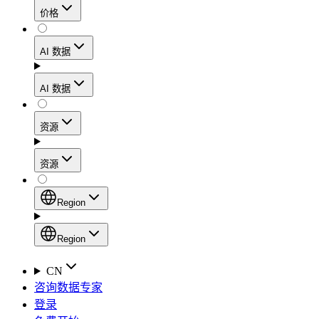
价格
静态住宅代理
代理
凭借数据中心级别的速度，在确保住宅网络可信度
AI 数据
网页爬虫 API
的同时，实现稳定的会话连接和处理高流量的工作
流程。
新
AI 数据
动态住宅代理
通过一个统一的抓取 API，从电子商务平台、搜索
AI
资源
引擎结果页面、社交媒体和网络中收集结构化数
Starts from
移动代理
据。
$
2
资源
利用覆盖160多个地区的1000多万个符合道德规范
/
GB
AI 枢纽
的IP地址，轻松绕过最严苛的“移动优先”封锁。
设置
Region
新
代理产品
产品比较
专为各类人工智能应用场景打造的、用于收集、整
Region
静态住宅代理
文档
理和交付网络数据的人工智能驱动型数据工作流的
Region
CN
Starts from
启动平台。
快速入门指南
咨询数据专家
Global (EN)
$
0.27
登录
常见问题
China (中文)