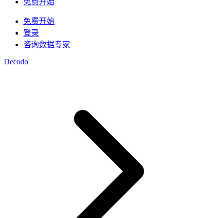
/
IP
免费开始
集成
免费开始
高速代理
知识中心
登录
咨询数据专家
移动代理
借助专为大规模部署设计的高速代理基础设施，为
博客
您的 AI 管道提供动力
Decodo
Starts from
地点
$
2.25
美国
/
GB
韩国
视频下载器
马来西亚
代理产品
数据中心代理
借助我们的企业级解决方案，从 YouTube 获取海
澳大利亚
量视频和音频内容
Starts from
快速搜索 API
中国
集成
$
0.02
数据中心代理
新
新加坡
/
IP
利用遍布全球的50万多个快速、可靠的数据中心IP
1秒内即可获得谷歌实时搜索结果
所有地点
地址，以最高速度运行高吞吐量任务。