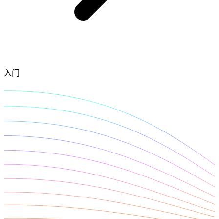
所有代理功能
OpenClaw 集成
定位服务升级
Chrome 代理扩展程序
借助官方的 OpenClaw 集成，您可以提取结构化网
页数据、处理动态页面并绕过屏蔽
现已支持按大洲定位！
将必备的代理功能直接集成到您的浏览器中。
入门
用例
大规模数据收集
Firefox 扩展
RAG（检索增强生成）
只需点击几下，即可在您常用的浏览器中设置代
类型
AI 代理赋能
理。
电子商务
搜索结果页
代理检测工具
社交媒体
测试代理列表，以避免潜在错误
抓取平台