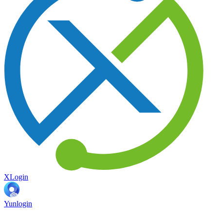
XLogin
Yunlogin