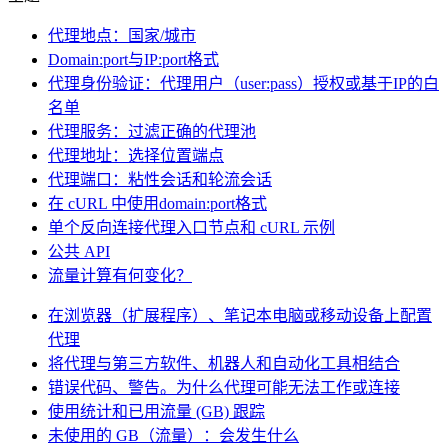
代理地点：国家/城市
Domain:port与IP:port格式
代理身份验证：代理用户（user:pass）授权或基于IP的白
名单
代理服务：过滤正确的代理池
在您的项目中探索我们解决方案与第三方工具的高
代理地址：选择位置端点
级集成指南
代理端口：粘性会话和轮流会话
在 cURL 中使用domain:port格式
单个反向连接代理入口节点和 cURL 示例
公共 API
流量计算有何变化？
在您的项目中探索我们解决方案与第三方工具的高
级集成指南
在浏览器（扩展程序）、笔记本电脑或移动设备上配置
代理
将代理与第三方软件、机器人和自动化工具相结合
错误代码、警告。为什么代理可能无法工作或连接
使用统计和已用流量 (GB) 跟踪
未使用的 GB（流量）：会发生什么