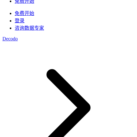
/
IP
免费开始
集成
免费开始
高速代理
知识中心
登录
咨询数据专家
移动代理
借助专为大规模部署设计的高速代理基础设施，为
博客
您的 AI 管道提供动力
Decodo
Starts from
地点
$
2.25
美国
/
GB
韩国
视频下载器
马来西亚
代理产品
数据中心代理
借助我们的企业级解决方案，从 YouTube 获取海
澳大利亚
量视频和音频内容
Starts from
快速搜索 API
中国
集成
$
0.02
数据中心代理
新
新加坡
/
IP
利用遍布全球的50万多个快速、可靠的数据中心IP
1秒内即可获得谷歌实时搜索结果
所有地点
地址，以最高速度运行高吞吐量任务。