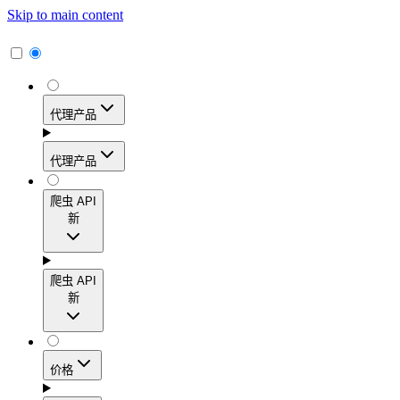
Skip to main content
代理产品
代理产品
代理产品
爬虫 API
新
动态住宅代理
爬虫 API
新
访问覆盖195多个地区的1.15亿多个真实用户IP地
址，实现高转化率、精准的地理定位和轻松扩展。
爬虫 API
价格