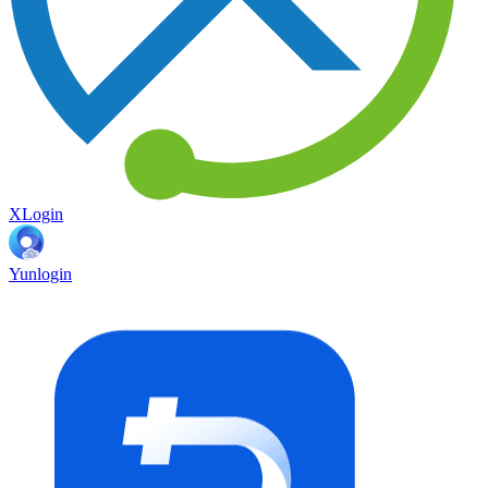
XLogin
Yunlogin