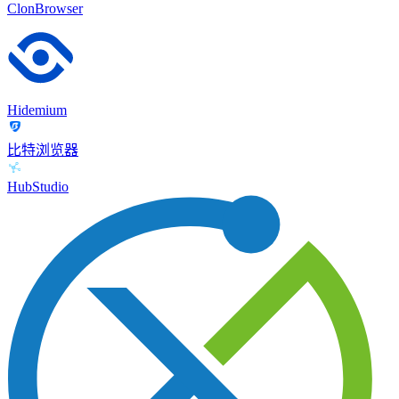
ClonBrowser
Hidemium
比特浏览器
HubStudio