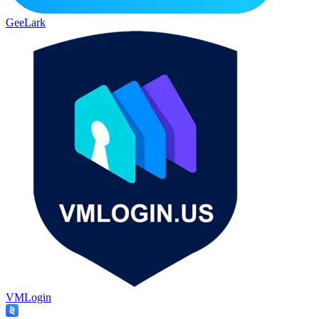
GeeLark
VMLogin