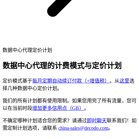
免费的工具
亚马逊 Amazon
谷歌 Google
Bing
探索
TikTok
数据中心代理定价计划
Discord
微博
数据中心代理的计费模式与定价计划
淘宝
探索
定价模式基于
每月定期自动续订付款（+增值税）
。从
这里
选
择几种数据中心定价计划。
Discord
我们的所有计划都有使用限制。如果您用完了所有流量，您可
以在当前时段
增加更多信用点（GB）
。
不确定哪种计划适合您的需求？请通过
即时聊天
联系我们！如
需定制计划选项，请联系
china-sales@decodo.com
。