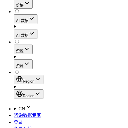
价格
静态住宅代理
代理
凭借数据中心级别的速度，在确保住宅网络可信度
AI 数据
网页爬虫 API
的同时，实现稳定的会话连接和处理高流量的工作
流程。
新
AI 数据
动态住宅代理
通过一个统一的抓取 API，从电子商务平台、搜索
AI
资源
引擎结果页面、社交媒体和网络中收集结构化数
Starts from
移动代理
据。
$
2
资源
利用覆盖160多个地区的1000多万个符合道德规范
/
GB
AI 枢纽
的IP地址，轻松绕过最严苛的“移动优先”封锁。
设置
Region
新
代理产品
产品比较
专为各类人工智能应用场景打造的、用于收集、整
Region
静态住宅代理
文档
理和交付网络数据的人工智能驱动型数据工作流的
Region
CN
Starts from
启动平台。
快速入门指南
咨询数据专家
Global (EN)
$
0.27
登录
常见问题
China (中文)