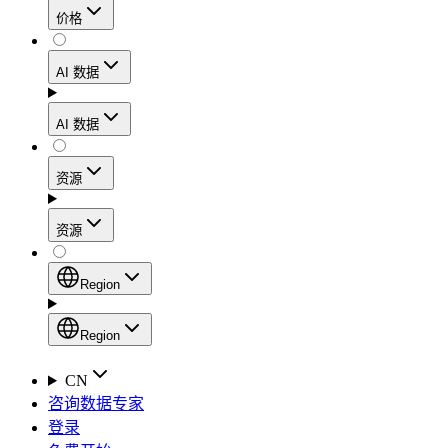
价格
静态住宅代理
代理
凭借数据中心级别的速度，在确保住宅网络可信度
AI 数据
网页爬虫 API
的同时，实现稳定的会话连接和处理高流量的工作
流程。
新
AI 数据
动态住宅代理
通过一个统一的抓取 API，从电子商务平台、搜索
AI
资源
引擎结果页面、社交媒体和网络中收集结构化数
Starts from
移动代理
据。
$
2
资源
利用覆盖160多个地区的1000多万个符合道德规范
/
GB
AI 枢纽
的IP地址，轻松绕过最严苛的“移动优先”封锁。
设置
Region
新
代理产品
产品比较
专为各类人工智能应用场景打造的、用于收集、整
Region
静态住宅代理
文档
理和交付网络数据的人工智能驱动型数据工作流的
Region
CN
Starts from
启动平台。
快速入门指南
咨询数据专家
Global (EN)
$
0.27
登录
常见问题
China (中文)