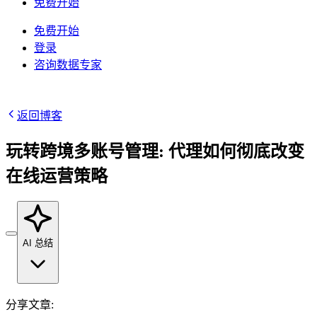
/
IP
免费开始
集成
免费开始
高速代理
知识中心
登录
咨询数据专家
移动代理
借助专为大规模部署设计的高速代理基础设施，为
博客
您的 AI 管道提供动力
Starts from
地点
$
2.25
返回博客
美国
/
GB
玩转跨境多账号管理: 代理如何彻底改变
韩国
在线运营策略
视频下载器
马来西亚
代理产品
数据中心代理
借助我们的企业级解决方案，从 YouTube 获取海
澳大利亚
量视频和音频内容
Starts from
快速搜索 API
中国
AI 总结
集成
$
0.02
数据中心代理
新
新加坡
/
IP
利用遍布全球的50万多个快速、可靠的数据中心IP
1秒内即可获得谷歌实时搜索结果
所有地点
地址，以最高速度运行高吞吐量任务。
分享文章
: