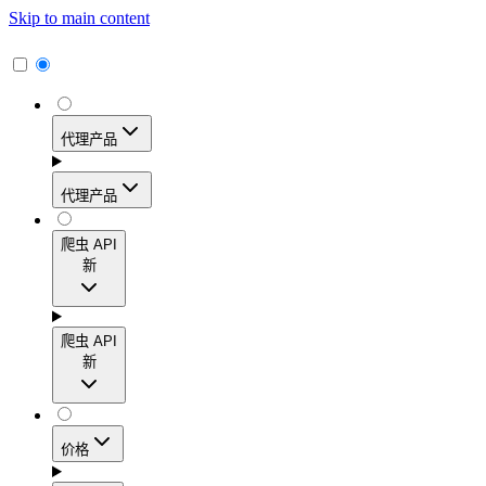
Skip to main content
代理产品
代理产品
代理产品
爬虫 API
新
动态住宅代理
爬虫 API
新
访问覆盖195多个地区的1.15亿多个真实用户IP地
址，实现高转化率、精准的地理定位和轻松扩展。
爬虫 API
价格