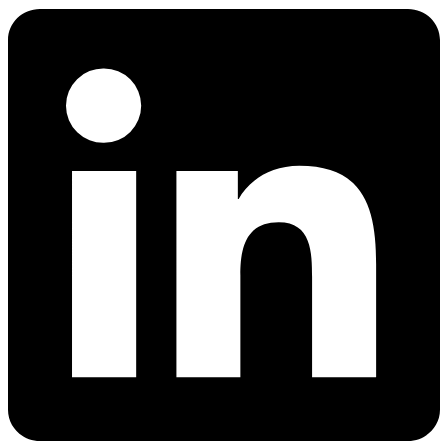
网页解锁器
n8n 集成
模板抓取
Starts from
网页解锁器
通过在 n8n 中直接使用拖放节点抓取任意网站，实
只需点击几下，即可启动针对热门网站的预置爬
$
现网页数据工作流的自动化
0.95
借助自动代理轮换和验证码处理功能，即使是最受
虫，开始收集数据。
保护的网站，也能访问其实时数据。
/
1K req
功能
爬虫 API
LangChain 集成
AI 解析器
产品比较
使用官方的 Decodo LangChain 加载器，直接将网
自动将原始 HTML 转换为整洁、结构化的数据，
代理服务
络数据抓取、清理并导入 AI 工作流。
网页爬虫 API
无需任何解析逻辑或自定义代码。
低价代理
新
爬虫
静态住宅代理
Starts from
MCP 服务
SOCKS5 代理
$
0.09
通过标准化的 MCP 接口，将大型语言模型
/
1K req
轮换代理
（LLMs）和 AI 代理连接到实时网络数据。
免费的工具