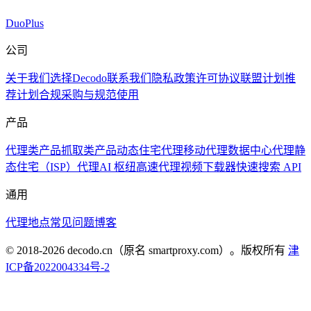
DuoPlus
公司
关于我们
选择Decodo
联系我们
隐私政策
许可协议
联盟计划
推
荐计划
合规采购与规范使用
产品
代理类产品
抓取类产品
动态住宅代理
移动代理
数据中心代理
静
态住宅（ISP）代理
AI 枢纽
高速代理
视频下载器
快速搜索 API
通用
代理地点
常见问题
博客
© 2018-
2026
decodo.cn（原名 smartproxy.com）。版权所有
津
ICP备2022004334号-2