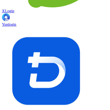
XLogin
Yunlogin