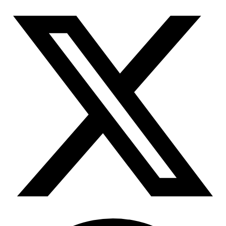
所有代理功能
OpenClaw 集成
定位服务升级
Chrome 代理扩展程序
借助官方的 OpenClaw 集成，您可以提取结构化网
页数据、处理动态页面并绕过屏蔽
现已支持按大洲定位！
将必备的代理功能直接集成到您的浏览器中。
用例
大规模数据收集
Firefox 扩展
RAG（检索增强生成）
只需点击几下，即可在您常用的浏览器中设置代
类型
AI 代理赋能
理。
电子商务
搜索结果页
代理检测工具
社交媒体
测试代理列表，以避免潜在错误
抓取平台