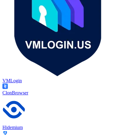
VMLogin
ClonBrowser
Hidemium