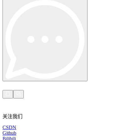
关注我们
CSDN
Github
Bilibili