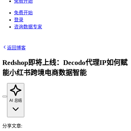
/
IP
免费开始
集成
免费开始
高速代理
知识中心
登录
咨询数据专家
移动代理
借助专为大规模部署设计的高速代理基础设施，为
博客
您的 AI 管道提供动力
Starts from
地点
$
2.25
返回博客
美国
/
GB
Redshop即将上线：Decodo代理IP如何赋
韩国
能小红书跨境电商数据智能
视频下载器
马来西亚
代理产品
数据中心代理
借助我们的企业级解决方案，从 YouTube 获取海
澳大利亚
量视频和音频内容
Starts from
快速搜索 API
中国
AI 总结
集成
$
0.02
数据中心代理
新
新加坡
/
IP
利用遍布全球的50万多个快速、可靠的数据中心IP
1秒内即可获得谷歌实时搜索结果
所有地点
地址，以最高速度运行高吞吐量任务。
分享文章
: