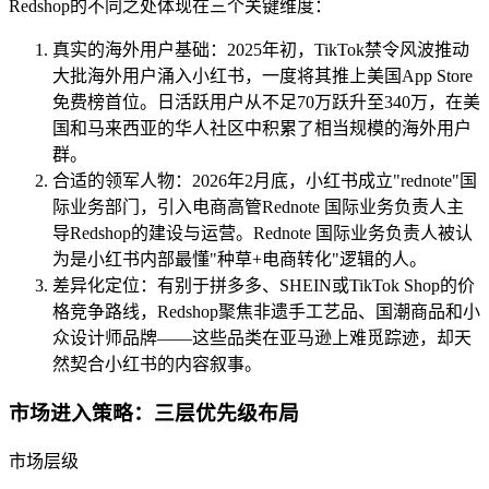
Redshop的不同之处体现在三个关键维度：
真实的海外用户基础：2025年初，TikTok禁令风波推动
大批海外用户涌入小红书，一度将其推上美国App Store
免费榜首位。日活跃用户从不足70万跃升至340万，在美
立即关注 Decodo德口多微信公众号，获取最新产
国和马来西亚的华人社区中积累了相当规模的海外用户
品动态、专属优惠及更多精彩内容！
群。
合适的领军人物：2026年2月底，小红书成立"rednote"国
际业务部门，引入电商高管Rednote 国际业务负责人主
导Redshop的建设与运营。Rednote 国际业务负责人被认
立即关注 Decodo德口多微信公众号，获取最新产
为是小红书内部最懂"种草+电商转化"逻辑的人。
品动态、专属优惠及更多精彩内容！
差异化定位：有别于拼多多、SHEIN或TikTok Shop的价
格竞争路线，Redshop聚焦非遗手工艺品、国潮商品和小
众设计师品牌——这些品类在亚马逊上难觅踪迹，却天
然契合小红书的内容叙事。
市场进入策略：三层优先级布局
市场层级