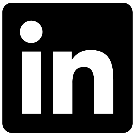
网页解锁器
n8n 集成
模板抓取
Starts from
网页解锁器
通过在 n8n 中直接使用拖放节点抓取任意网站，实
只需点击几下，即可启动针对热门网站的预置爬
$
现网页数据工作流的自动化
0.95
借助自动代理轮换和验证码处理功能，即使是最受
虫，开始收集数据。
保护的网站，也能访问其实时数据。
/
1K req
功能
爬虫 API
LangChain 集成
AI 解析器
产品比较
使用官方的 Decodo LangChain 加载器，直接将网
自动将原始 HTML 转换为整洁、结构化的数据，
代理服务
络数据抓取、清理并导入 AI 工作流。
网页爬虫 API
无需任何解析逻辑或自定义代码。
低价代理
新
爬虫
静态住宅代理
Starts from
MCP 服务
SOCKS5 代理
$
0.09
通过标准化的 MCP 接口，将大型语言模型
/
1K req
轮换代理
（LLMs）和 AI 代理连接到实时网络数据。
免费的工具