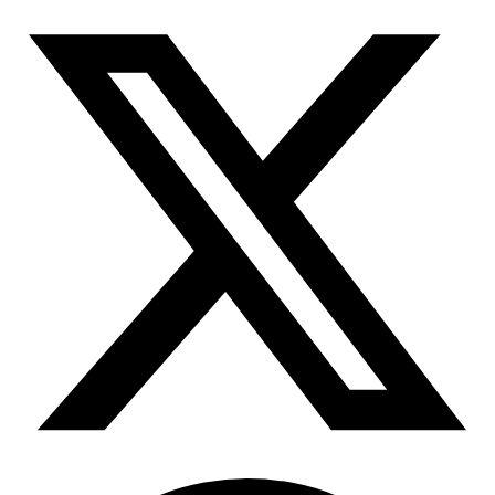
所有代理功能
OpenClaw 集成
定位服务升级
Chrome 代理扩展程序
借助官方的 OpenClaw 集成，您可以提取结构化网
页数据、处理动态页面并绕过屏蔽
现已支持按大洲定位！
将必备的代理功能直接集成到您的浏览器中。
用例
大规模数据收集
Firefox 扩展
RAG（检索增强生成）
只需点击几下，即可在您常用的浏览器中设置代
类型
AI 代理赋能
理。
电子商务
搜索结果页
代理检测工具
社交媒体
测试代理列表，以避免潜在错误
抓取平台