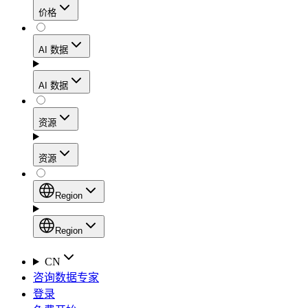
价格
静态住宅代理
代理
凭借数据中心级别的速度，在确保住宅网络可信度
AI 数据
网页爬虫 API
的同时，实现稳定的会话连接和处理高流量的工作
流程。
新
AI 数据
动态住宅代理
通过一个统一的抓取 API，从电子商务平台、搜索
AI
资源
引擎结果页面、社交媒体和网络中收集结构化数
Starts from
移动代理
据。
$
2
资源
利用覆盖160多个地区的1000多万个符合道德规范
/
GB
AI 枢纽
的IP地址，轻松绕过最严苛的“移动优先”封锁。
设置
Region
新
代理产品
产品比较
专为各类人工智能应用场景打造的、用于收集、整
Region
静态住宅代理
文档
理和交付网络数据的人工智能驱动型数据工作流的
Region
CN
Starts from
启动平台。
快速入门指南
咨询数据专家
Global (EN)
$
0.27
登录
常见问题
China (中文)